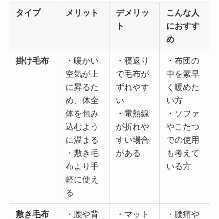
タイプ
メリット
デメリッ
こんな人
ト
におすす
め
掛け毛布
・暖かい
・寝返り
・布団の
空気が上
で毛布が
中を素早
に昇るた
ずれやす
く暖めた
め、体全
い
い方
体を包み
・電熱線
・ソファ
込むよう
が折れや
やこたつ
に温まる
すい場合
での使用
・敷き毛
がある
も考えて
布より手
いる方
軽に使え
る
敷き毛布
・腰や背
・マット
・腰痛や