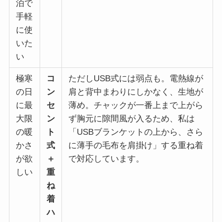
泊で
手軽
に使
いた
い
極寒
コ
ただしUSB式には弱点も。電熱線が
の日
ン
肩と背中まわりにしかなく、生地が
に最
セ
薄め。チャックが一番上まで上がら
大限
ン
ず胸元に隙間風が入るため、私は
の暖
ト
「USBブランケットの上から、さら
かさ
式
に薄手の毛布を肩掛け」する重ね着
が欲
＋
で対応しています。
しい
重
ね
着
ハ