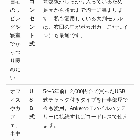
自宅
コ
電熱線がしっかり入っているため、
のリ
ン
足元から胸元まで均一に温まりま
ビン
セ
す。私も愛用している大判モデル
グや
ン
は、布団の中がポカポカ。こたつイ
寝室
ト
ンにも最適です。
でが
式
っつ
り暖
めた
い
オフ
U
5〜6年前に2,000円台で買ったUSB
ィス
S
式チャック付きタイプを仕事部屋で
やカ
B
今も愛用。Ankerのモバイルバッテ
フ
式
リーに接続すればコードレスで使え
ェ、
ます。
車中