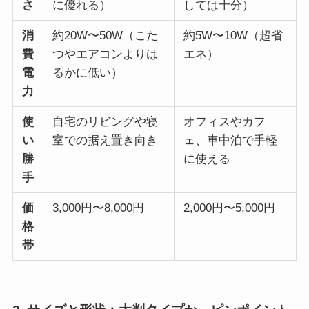
さ
に優れる）
しては十分）
消
約20W〜50W（こた
約5W〜10W（超省
費
つやエアコンよりは
エネ）
電
るかに低い）
力
使
自宅のリビングや寝
オフィスやカフ
い
室での据え置き向き
ェ、車中泊で手軽
勝
に使える
手
価
3,000円〜8,000円
2,000円〜5,000円
格
帯