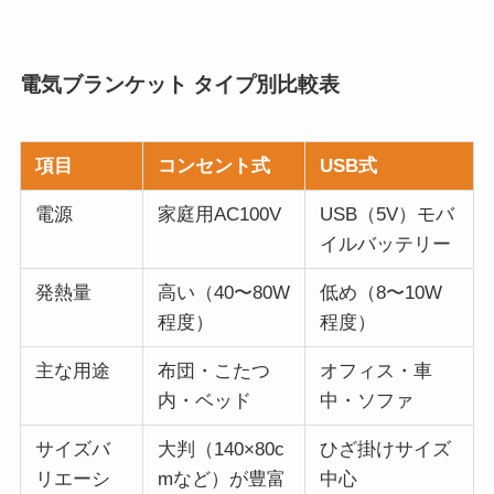
電気ブランケット タイプ別比較表
項目
コンセント式
USB式
電源
家庭用AC100V
USB（5V）モバ
イルバッテリー
発熱量
高い（40〜80W
低め（8〜10W
程度）
程度）
主な用途
布団・こたつ
オフィス・車
内・ベッド
中・ソファ
サイズバ
大判（140×80c
ひざ掛けサイズ
リエーシ
mなど）が豊富
中心